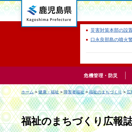
鹿児島県
災害対策本部の設
口永良部島の噴火
危機管理・防災
ホーム
>
健康・福祉
>
障害者福祉
>
福祉のまちづくり
>
広
福祉のまちづくり広報誌