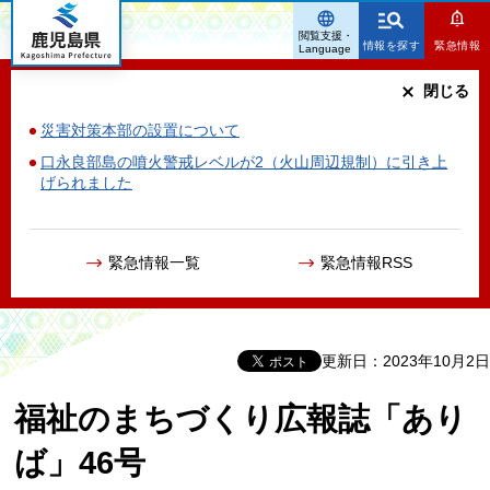
鹿児島県
閲覧支援・
情報を探す
緊急情報
Language
閉じる
災害対策本部の設置について
口永良部島の噴火警戒レベルが2（火山周辺規制）に引き上
げられました
緊急情報一覧
緊急情報RSS
更新日：2023年10月2日
福祉のまちづくり広報誌「あり
ば」46号