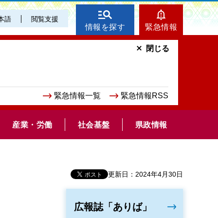
本語
閲覧支援
情報を探す
緊急情報
閉じる
緊急情報一覧
緊急情報RSS
産業・労働
社会基盤
県政情報
更新日：2024年4月30日
広報誌「ありば」