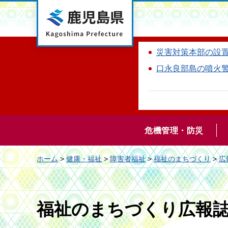
鹿児島県
災害対策本部の設
口永良部島の噴火
危機管理・防災
ホーム
>
健康・福祉
>
障害者福祉
>
福祉のまちづくり
>
広
福祉のまちづくり広報誌