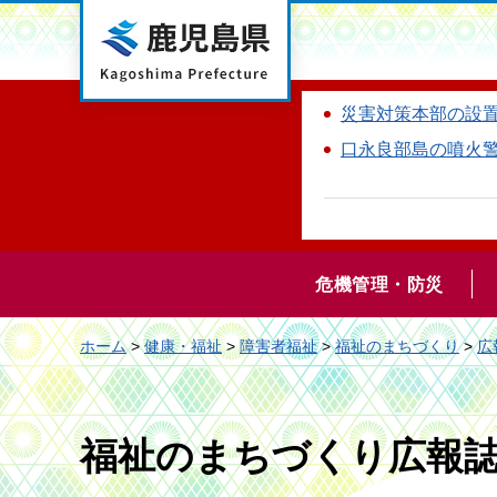
鹿児島県
災害対策本部の設
口永良部島の噴火
危機管理・防災
ホーム
>
健康・福祉
>
障害者福祉
>
福祉のまちづくり
>
広
福祉のまちづくり広報誌