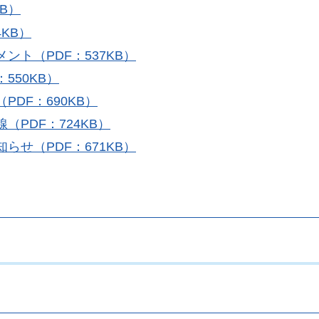
B）
4KB）
ント（PDF：537KB）
550KB）
DF：690KB）
PDF：724KB）
らせ（PDF：671KB）
。