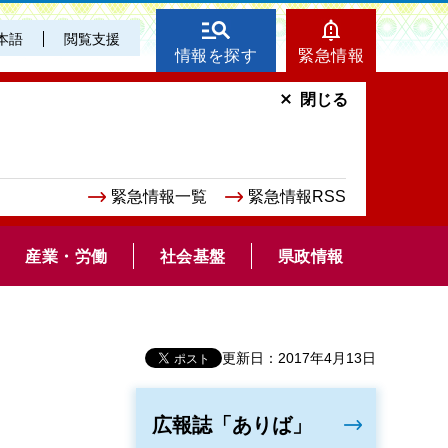
本語
閲覧支援
情報を探す
緊急情報
閉じる
緊急情報一覧
緊急情報RSS
産業・労働
社会基盤
県政情報
更新日：2017年4月13日
広報誌「ありば」