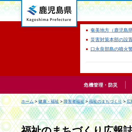
鹿児島県
奄美地方（鹿児島
災害対策本部の設
口永良部島の噴火
危機管理・防災
ホーム
>
健康・福祉
>
障害者福祉
>
福祉のまちづくり
>
広
福祉のまちづくり広報誌