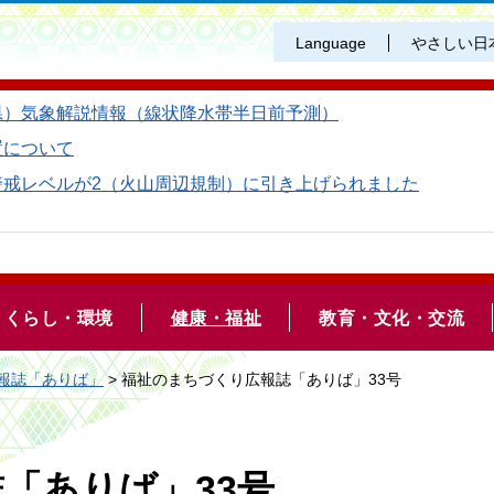
Language
やさしい日
県）気象解説情報（線状降水帯半日前予測）
置について
警戒レベルが2（火山周辺規制）に引き上げられました
くらし・環境
健康・福祉
教育・文化・交流
報誌「ありば」
> 福祉のまちづくり広報誌「ありば」33号
「ありば」33号