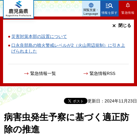
鹿児島県
閲覧支援・
情報を探す
緊急情報
Language
閉じる
災害対策本部の設置について
口永良部島の噴火警戒レベルが2（火山周辺規制）に引き上
げられました
緊急情報一覧
緊急情報RSS
更新日：2024年11月23日
病害虫発生予察に基づく適正防
除の推進