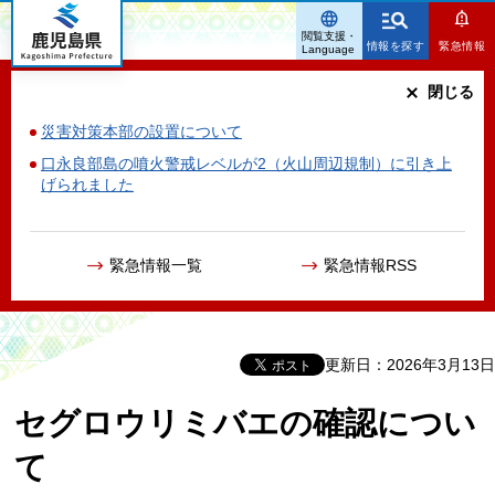
鹿児島県
閲覧支援・
情報を探す
緊急情報
Language
閉じる
災害対策本部の設置について
口永良部島の噴火警戒レベルが2（火山周辺規制）に引き上
げられました
緊急情報一覧
緊急情報RSS
更新日：2026年3月13日
セグロウリミバエの確認につい
て