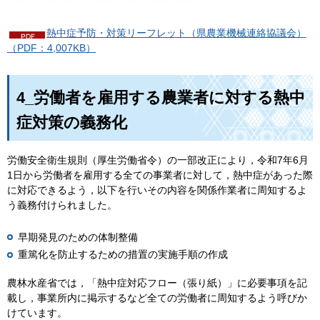
熱中症予防・対策リーフレット（県農業機械連絡協議会）
（PDF：4,007KB）
4_労働者を雇用する農業者に対する熱中
症対策の義務化
労働安全衛生規則（厚生労働省令）の一部改正により，令和7年6月
1日から労働者を雇用する全ての事業者に対して，熱中症があった際
に対応できるよう，以下を行いその内容を関係作業者に周知するよ
う義務付けられました。
早期発見のための体制整備
重篤化を防止するための措置の実施手順の作成
農林水産省では，「熱中症対応フロー（張り紙）」に必要事項を記
載し，事業所内に掲示するなど全ての労働者に周知するよう呼びか
けています。