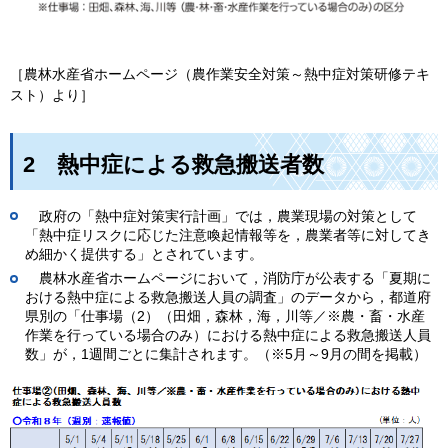
［農林水産省ホームページ（農作業安全対策～熱中症対策研修テキ
スト）より］
2
熱
中症による救急搬送者数
政府の「熱中症対策実行計画」では，農業現場の対策として
「熱中症リスクに応じた注意喚起情報等を，農業者等に対してき
め細かく提供する」とされています。
農
林水産省ホームページにおいて，消防庁が公表する「夏期に
おける熱中症による救急搬送人員の調査」のデータから，都道府
県別の「仕事場（2）（田畑，森林，海，川等／※農・畜・水産
作業を行っている場合のみ）における熱中症による救急搬送人員
数」が，1週間ごとに集計されます。（※5月～9月の間を掲載）