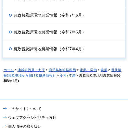
農政普及課現地農業情報（令和7年6月）
農政普及課現地農業情報（令和7年5月）
農政普及課現地農業情報（令和7年4月）
ホーム
>
地域振興局・支庁
>
鹿児島地域振興局
>
産業・労働
>
農業
>
普及情
報(普及現場から届ける最新情報）
>
令和7年度
> 農政普及課現地農業情報(令
和8年1月)
このサイトについて
ウェブアクセシビリティ方針
個人情報の取り扱い