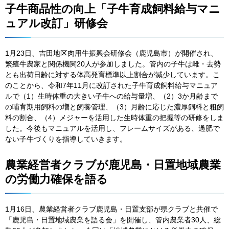
子牛商品性の向上「子牛育成飼料給与マニ
ュアル改訂」研修会
1月23日、吉田地区肉用牛振興会研修会（鹿児島市）が開催され、
繁殖牛農家と関係機関20人が参加しました。管内の子牛は雌・去勢
とも出荷日齢に対する体高発育標準以上割合が減少しています。こ
のことから、令和7年11月に改訂された子牛育成飼料給与マニュア
ルで（1）生時体重の大きい子牛への給与量増、（2）3か月齢まで
の哺育期用飼料の増と飼養管理、（3）月齢に応じた濃厚飼料と粗飼
料の割合、（4）メジャーを活用した生時体重の把握等の研修をしま
した。今後もマニュアルを活用し、フレームサイズがある、過肥で
ない子牛づくりを指導していきます。
農業経営者クラブが鹿児島・日置地域農業
の労働力確保を語る
1月16日、農業経営者クラブ鹿児島・日置支部が県クラブと共催で
「鹿児島・日置地域農業を語る会」を開催し、管内農業者30人、総