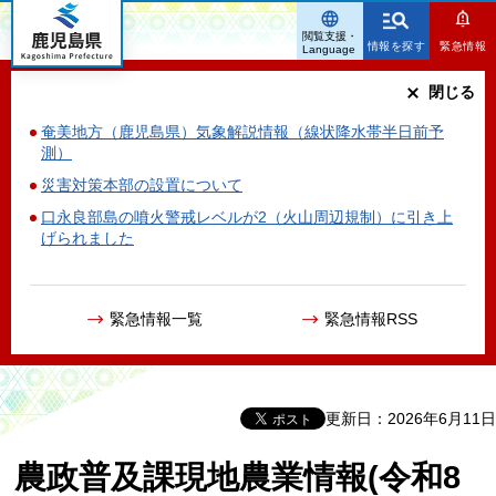
鹿児島県
閲覧支援・
情報を探す
緊急情報
Language
閉じる
奄美地方（鹿児島県）気象解説情報（線状降水帯半日前予
測）
災害対策本部の設置について
口永良部島の噴火警戒レベルが2（火山周辺規制）に引き上
げられました
緊急情報一覧
緊急情報RSS
更新日：2026年6月11日
農政普及課現地農業情報(令和8