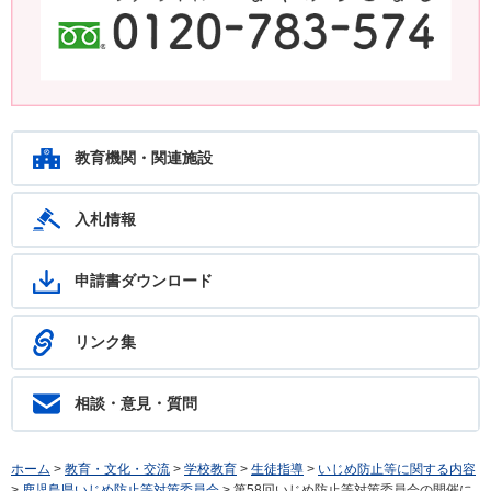
鹿児島教育ホットライン24 24時間いつでもあなたの相談を待ってい
ます。フリーダイヤル：0120-783-574
教育機関・関連施設
入札情報
申請書ダウンロード
リンク集
相談・意見・質問
ホーム
>
教育・文化・交流
>
学校教育
>
生徒指導
>
いじめ防止等に関する内容
>
鹿児島県いじめ防止等対策委員会
> 第58回いじめ防止等対策委員会の開催に