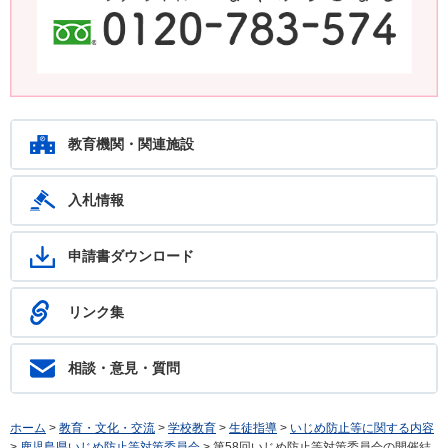
鹿児島教育ホットライン24 24時間いつでもあなたの相談を待ってい
ます。フリーダイヤル：0120-783-574
教育機関・関連施設
入札情報
申請書ダウンロード
リンク集
相談・意見・質問
ホーム
>
教育・文化・交流
>
学校教育
>
生徒指導
>
いじめ防止等に関する内容
>
鹿児島県いじめ防止等対策委員会
> 第58回いじめ防止等対策委員会の開催結