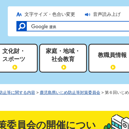
文字サイズ・色合い変更
音声読み上げ
文化財・
家庭・地域・
教職員情報
スポーツ
社会教育
防止等に関する内容
>
鹿児島県いじめ防止等対策委員会
> 第６回いじ
策委員会の開催につい