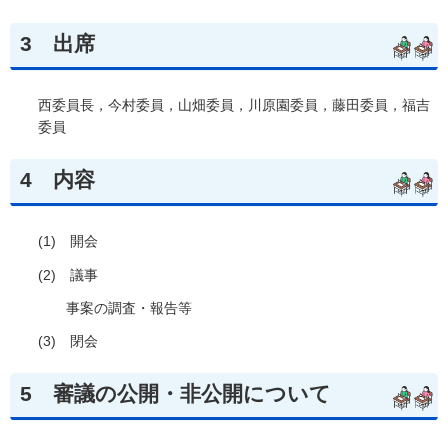
3
出席
西委員長，今村委員，山畑委員，川原園委員，藤田委員，福吉
委員
4
内容
(1)
開会
(2)
議事
事案の調査・報告等
(3)
閉会
5
審議の
公開・非公開について