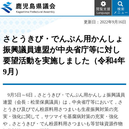
閲覧支
検索メ
鹿児島県議会
援
ニュー
Language
更新日：2022年9月16日
さとうきび・でんぷん用かんしょ
振興議員連盟が中央省庁等に対し
要望活動を実施しました（令和4年
9月）
9
月5日～6日，さとうきび・でんぷん用かんしょ振興議員
連盟（会長：松里保廣議員）は，中央省庁等において，さ
とうきび及びでん粉原料用さつまいも生産振興対策の充
実・強化に関して，サツマイモ基腐病対策の充実・強化
や，さとうきび・でん粉原料用さつまいも等甘味資源作物