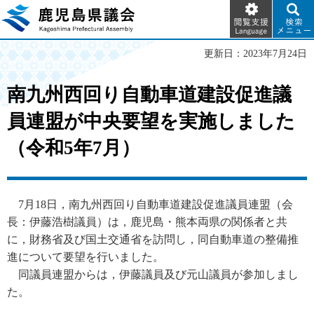
閲覧支
検索メ
鹿児島県議会
援
ニュー
Language
更新日：2023年7月24日
南九州西回り自動車道建設促進議
員連盟が中央要望を実施しました
（令和5年7月）
7
月18日，南九州西回り自動車道建設促進議員連盟（会
長：伊藤浩樹議員）は，鹿児島・熊本両県の関係者と共
に，財務省及び国土交通省を訪問し，同自動車道の整備推
進について要望を行いました。
同
議員連盟からは，伊藤議員及び元山議員が参加しまし
た。