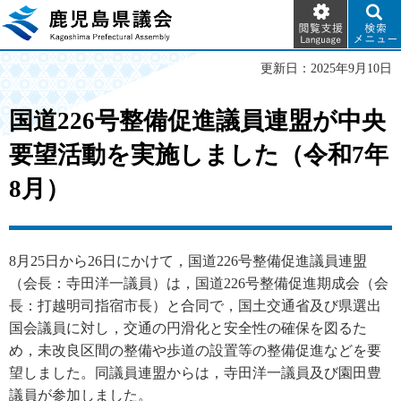
閲覧支
検索メ
鹿児島県議会
援
ニュー
Language
更新日：2025年9月10日
国道226号整備促進議員連盟が中央
要望活動を実施しました（令和7年
8月）
8月25日から26日にかけて，国道226号整備促進議員連盟
（会長：寺田洋一議員）は，国道226号整備促進期成会（会
長：打越明司指宿市長）と合同で，国土交通省及び県選出
国会議員に対し，交通の円滑化と安全性の確保を図るた
め，未改良区間の整備や歩道の設置等の整備促進などを要
望しました。同議員連盟からは，寺田洋一議員及び園田豊
議員が参加しました。