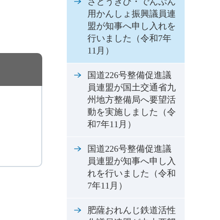
さとうきび・でんぷん
用かんしょ振興議員連
盟が知事へ申し入れを
行いました（令和7年
11月）
国道226号整備促進議
員連盟が国土交通省九
州地方整備局へ要望活
動を実施しました（令
和7年11月）
国道226号整備促進議
員連盟が知事へ申し入
れを行いました（令和
7年11月）
肥薩おれんじ鉄道活性