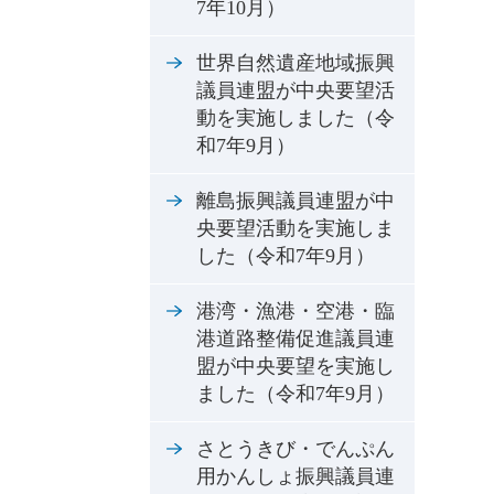
7年10月）
世界自然遺産地域振興
議員連盟が中央要望活
動を実施しました（令
和7年9月）
離島振興議員連盟が中
央要望活動を実施しま
した（令和7年9月）
港湾・漁港・空港・臨
港道路整備促進議員連
盟が中央要望を実施し
ました（令和7年9月）
さとうきび・でんぷん
用かんしょ振興議員連