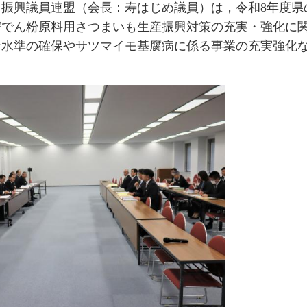
ょ振興議員連盟（会長：寿はじめ議員）は，令和8年度県
びでん粉原料用さつまいも生産振興対策の充実・強化に
水準の確保やサツマイモ基腐病に係る事業の充実強化な