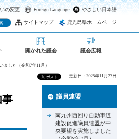
いの変更
Foreign Language
やさしい日本語
サイトマップ
鹿児島県ホームページ
介
開かれた議会
議会広報
ました（令和7年11月）
更新日：2025年11月27日
議員連盟
知事
南九州西回り自動車道
建設促進議員連盟が中
央要望を実施しました
（令和8年7月）