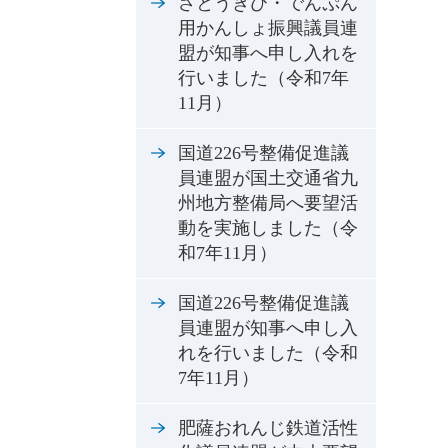
さとうきび・でんぷん
用かんしょ振興議員連
盟が知事へ申し入れを
行いました（令和7年
11月）
国道226号整備促進議
員連盟が国土交通省九
州地方整備局へ要望活
動を実施しました（令
和7年11月）
国道226号整備促進議
員連盟が知事へ申し入
れを行いました（令和
7年11月）
肥薩おれんじ鉄道活性