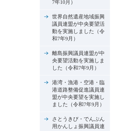
7年10月）
世界自然遺産地域振興
議員連盟が中央要望活
動を実施しました（令
和7年9月）
離島振興議員連盟が中
央要望活動を実施しま
した（令和7年9月）
港湾・漁港・空港・臨
港道路整備促進議員連
盟が中央要望を実施し
ました（令和7年9月）
さとうきび・でんぷん
用かんしょ振興議員連