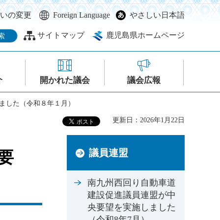
いの変更
Foreign Language
やさしい日本語
サイトマップ
鹿児島県ホームページ
介
開かれた議会
議会広報
しました（令和８年１月）
更新日：2026年1月22日
議員連盟
要
南九州西回り自動車道
建設促進議員連盟が中
央要望を実施しました
（令和8年7月）