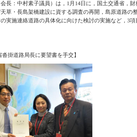
会長：中村素子議員）は，1月14日に，国土交通省，財
び天草・長島架橋建設に資する調査の再開，島原道路の
の実施連絡道路の具体化に向けた検討の実施など，3項
省沓掛道路局長に要望書を手交】