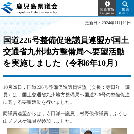
閲覧支
検索メ
鹿児島県議会
援
ニュー
Language
更新日：2024年11月11日
国道226号整備促進議員連盟が国土
交通省九州地方整備局へ要望活動
を実施しました（令和6年10月）
10月29日，国道226号整備促進議員連盟（会長：寺田洋一議
員）は，国土交通省九州地方整備局へ国道226号の整備促進
に関する要望活動を行いました。
同議員連盟からは，寺田洋一議員，村野俊作議員，ふくし
山ノブスケ議員が参加しました。