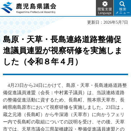
閲覧支
検索メ
鹿児島県議会
援
ニュー
Language
更新日：2026年5月7日
島原・天草・長島連絡道路整備促
進議員連盟が視察研修を実施しま
した（令和８年４月）
4
月23日から24日にかけて、島原・天草・長島連絡道路整
備促進議員連盟（会長：中村素子議員）は、当該連絡道路
の整備促進活動に資するため、長島町、熊本県天草市、長
崎県南島原市において視察研修を実施しました。23日は，
蔵之元港（長島町）から牛深港（天草市）に向かうフェリ
ー内で長島町の取組についての説明を受け、その後、天草
市では、天草市議会三県架橋建設・整備促進議員連盟との