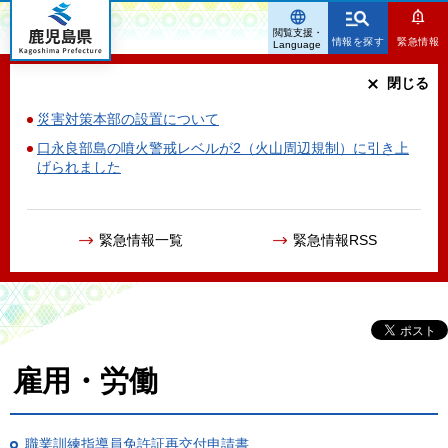
鹿児島県
閲覧支援・
情報を探す
緊急情報
Language
閉じる
災害対策本部の設置について
口永良部島の噴火警戒レベルが2（火山周辺規制）に引き上
げられました
緊急情報一覧
緊急情報RSS
雇用・労働
職業訓練指導員免許証再交付申請書