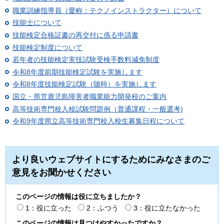
職業訓練指導員（愛称：テクノインストラクター）について
技能士について
技能検定合格証書の再交付に係る申請書
技能検定制度について
若年者の技能検定実技試験受検手数料減免制度
令和8年度前期技能検定試験を実施します
令和8年度技能検定試験（随時）を実施します
国立・県営鹿児島障害者職業能力開発校のご案内
高等技術専門校入校試験問題例（普通課程・一般選考)
令和9年度県立高等技術専門校入校生募集日程について
より良いウェブサイトにするためにみなさまのご
意見をお聞かせください
このページの情報は役に立ちましたか？
1：役に立った
2：ふつう
3：役に立たなかった
このページの情報は見つけやすかったですか？