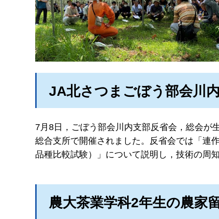
JA北さつまごぼう部会川
7月8日，ごぼう部会川内支部反省会，総会が
総合支所で開催されました。反省会では「連
品種比較試験）」について説明し，技術の周
農大茶業学科2年生の農家