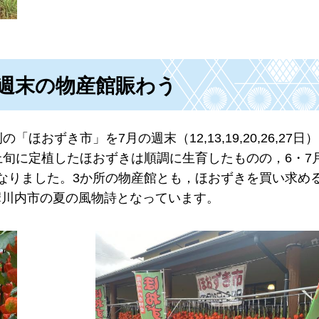
週末の物産館賑わう
おずき市」を7月の週末（12,13,19,20,26,27日
上旬に定植したほおずきは順調に生育したものの，6・7
なりました。3か所の物産館とも，ほおずきを買い求め
摩川内市の夏の風物詩となっています。