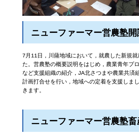
ニューファーマー営農塾開
7月11日，川薩地域において，就農した新規
た。営農塾の概要説明をはじめ，農業青年プ
など支援組織の紹介，JA北さつまや農業共済
計画打合せを行い，地域への定着を支援しま
きます。
ニューファーマー営農塾畜