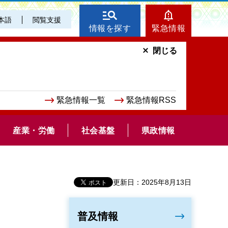
本語
閲覧支援
情報を探す
緊急情報
閉じる
緊急情報一覧
緊急情報RSS
産業・労働
社会基盤
県政情報
更新日：2025年8月13日
普及情報