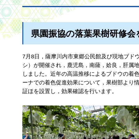
県園振協の落葉果樹研修会
7月8日，薩摩川内市東郷公民館及び現地ブド
シ）が開催され，鹿児島，南薩，姶良，肝属地
しました。近年の高温推移によるブドウの着
ーナでの着色促進効果について，果樹部より
証ほを設置し，効果確認を行います。