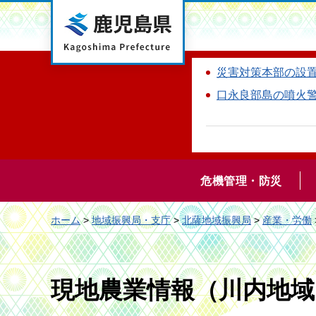
鹿児島県
災害対策本部の設
口永良部島の噴火
危機管理・防災
ホーム
>
地域振興局・支庁
>
北薩地域振興局
>
産業・労働
現地農業情報（川内地域