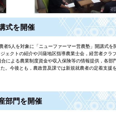
講式を開催
就農者5人を対象に「ニューファーマー営農塾」開講式を
ロジェクトの紹介や川薩地区指導農業士会，経営者クラ
組合による農業制度資金や収入保険等の情報提供，各部
した。今後とも，農政普及課では新規就農者の定着支援
産部門を開催