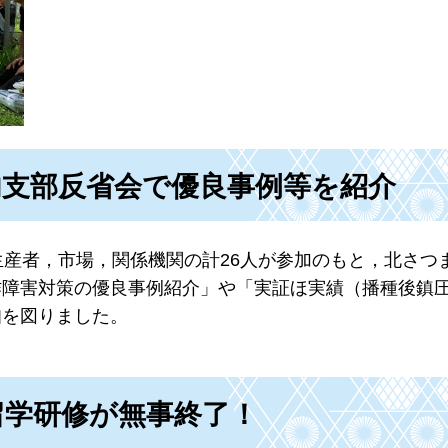
内支部反省会で優良事例等を紹介
生産者，市場，関係機関の計26人が参加のもと，北さつ
作障害対策の優良事例紹介」や「実証ほ実績（播種後鎮
知を図りました。
留学研修が無事終了！