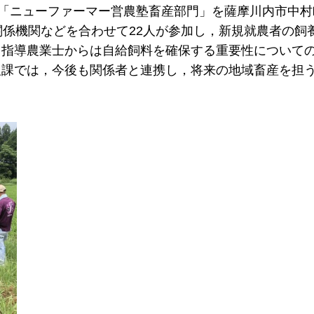
に「ニューファーマー営農塾畜産部門」を薩摩川内市中村
関係機関などを合わせて22人が参加し，新規就農者の飼
。指導農業士からは自給飼料を確保する重要性について
及課では，今後も関係者と連携し，将来の地域畜産を担