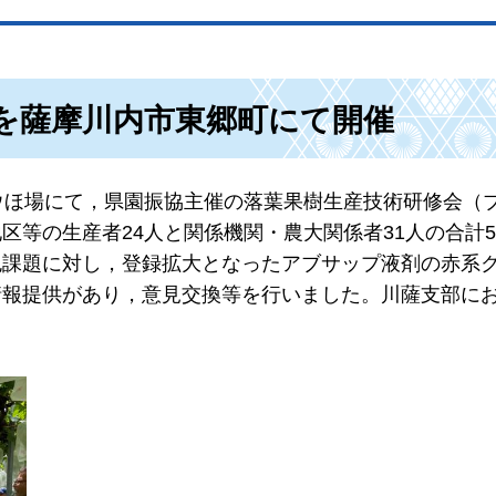
を薩摩川内市東郷町にて開催
ウほ場にて，県園振協主催の落葉果樹生産技術研修会（
区等の生産者24人と関係機関・農大関係者31人の合計5
色課題に対し，登録拡大となったアブサップ液剤の赤系
情報提供があり，意見交換等を行いました。川薩支部に