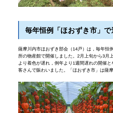
毎年恒例「ほおずき市」で
薩摩川内市ほおずき部会（14戸）は，毎年恒例の「ほ
所の物産館で開催しました。2月上旬から3月
より着色が遅れ，例年より1週間遅れの開催と
客さんで賑わいました。「ほおずき市」は薩