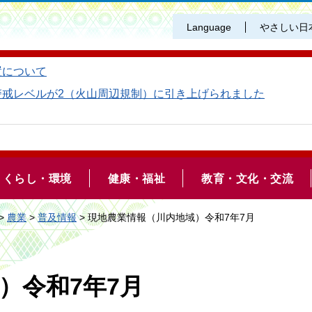
Language
やさしい日
置について
警戒レベルが2（火山周辺規制）に引き上げられました
くらし・環境
健康・福祉
教育・文化・交流
>
農業
>
普及情報
> 現地農業情報（川内地域）令和7年7月
）令和7年7月