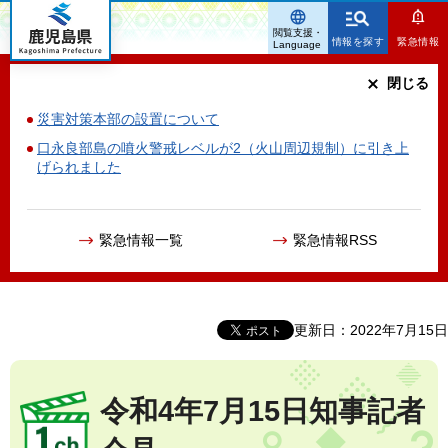
鹿児島県
閲覧支援・
情報を探す
緊急情報
Language
閉じる
災害対策本部の設置について
口永良部島の噴火警戒レベルが2（火山周辺規制）に引き上
げられました
緊急情報一覧
緊急情報RSS
更新日：2022年7月15日
令和4年7月15日知事記者