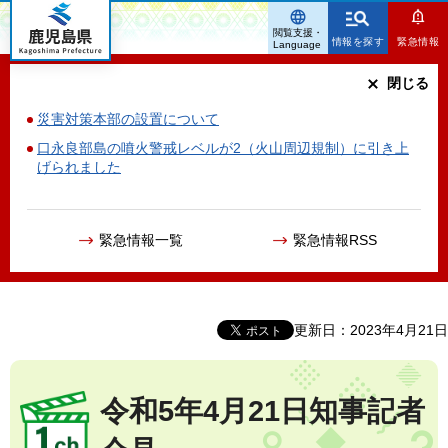
鹿児島県
閲覧支援・
情報を探す
緊急情報
Language
閉じる
災害対策本部の設置について
口永良部島の噴火警戒レベルが2（火山周辺規制）に引き上
げられました
緊急情報一覧
緊急情報RSS
更新日：2023年4月21日
令和5年4月21日知事記者