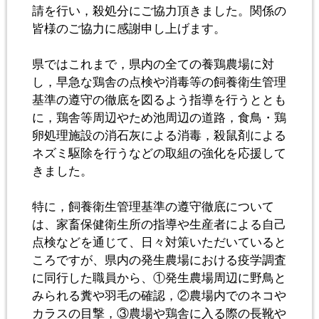
請を行い，殺処分にご協力頂きました。関係の
皆様のご協力に感謝申し上げます。
県ではこれまで，県内の全ての養鶏農場に対
し，早急な鶏舎の点検や消毒等の飼養衛生管理
基準の遵守の徹底を図るよう指導を行うととも
に，鶏舎等周辺やため池周辺の道路，食鳥・鶏
卵処理施設の消石灰による消毒，殺鼠剤による
ネズミ駆除を行うなどの取組の強化を応援して
きました。
特に，飼養衛生管理基準の遵守徹底について
は、家畜保健衛生所の指導や生産者による自己
点検などを通じて、日々対策いただいていると
ころですが、県内の発生農場における疫学調査
に同行した職員から、①発生農場周辺に野鳥と
みられる糞や羽毛の確認，②農場内でのネコや
カラスの目撃，③農場や鶏舎に入る際の長靴や