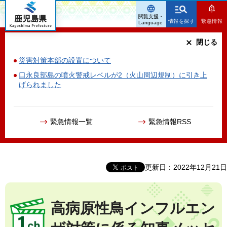
鹿児島県
閲覧支援・
情報を探す
緊急情報
Language
閉じる
災害対策本部の設置について
口永良部島の噴火警戒レベルが2（火山周辺規制）に引き上
げられました
緊急情報一覧
緊急情報RSS
更新日：2022年12月21日
高病原性鳥インフルエン