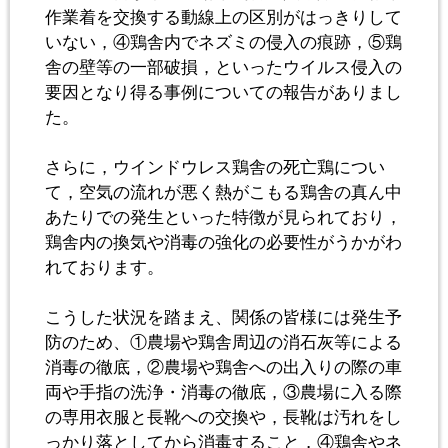
作業着を交換する動線上の区別がはっきりして
いない，④鶏舎内でネズミの侵入の痕跡，⑤鶏
舎の壁等の一部破損，といったウイルス侵入の
要因となり得る事例についての報告がありまし
た。
さらに，ウインドウレス鶏舎の死亡鶏につい
て，空気の流れが悪く熱がこもる鶏舎の真ん中
あたりでの発生といった特徴が見られており，
鶏舎内の換気や消毒の強化の必要性がうかがわ
れております。
こうした状況を踏まえ、関係の皆様には発生予
防のため、①農場や鶏舎周辺の消石灰等による
消毒の徹底，②農場や鶏舎への出入りの際の車
両や手指の洗浄・消毒の徹底，③農場に入る際
の専用衣服と長靴への交換や，長靴は汚れをし
っかり落としてから消毒すること，④鶏舎やネ