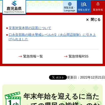
鹿児島県
閲覧支援・
情報を探す
緊急情報
Language
閉じる
災害対策本部の設置について
口永良部島の噴火警戒レベルが2（火山周辺規制）に引き上
げられました
緊急情報一覧
緊急情報RSS
更新日：2022年12月21日
年末年始を迎えるに当た