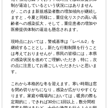
制が逼迫しているという状況にはありません
が，このまま新規感染者数の増加傾向が継続し
ますと，今夏と同様に，重症化リスクの高い高
齢者への感染拡大，そして，重症患者の増加や
医療提供体制の逼迫も懸念されます。
現時点においては，警戒基準は「レベル2」を
継続することとし，新たな行動制限を行うこと
は考えておりませんが，県民の皆様には，本県
の感染状況を改めてご理解いただき，特に，次
の点に注意してお過ごしいただきたいと思いま
す。
これから本格的な冬を迎えます。寒い時期は窓
を閉め切りがちになり，感染が広がりやすくな
ります。家庭や職場内においては，暖房の際も
定期的に，できれば30分に1回以上，数分間程
度窓を開けるなど，十分な換気を行うようお願