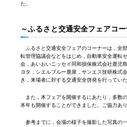
た。
～ふるさと交通安全フェアコー
ふ
るさと交通安全フェアのコーナーは，全部
転管理協議会などをはじめ，自動車安全運転
会，あいおいニッセイ同和損保株式会社鹿児
ヨタ，シエルブルー鹿屋，サンエス技研株式
き，来場者に対する交通安全啓発を行ってい
ま
た，本フェアを開催するにあたり，多数
本年も開催することができました。ご協力あ
参
考までに，会場の様子を撮影した写真の