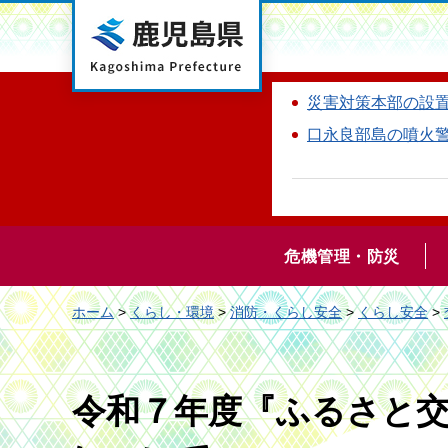
鹿児島県
災害対策本部の設
口永良部島の噴火
危機管理・防災
ホーム
>
くらし・環境
>
消防・くらし安全
>
くらし安全
>
令和７年度『ふるさと交