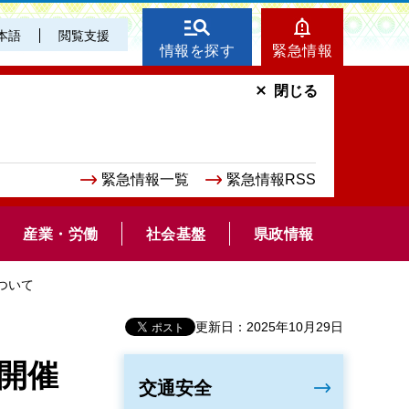
本語
閲覧支援
情報を探す
緊急情報
閉じる
緊急情報一覧
緊急情報RSS
産業・労働
社会基盤
県政情報
ついて
更新日：2025年10月29日
開催
交通安全