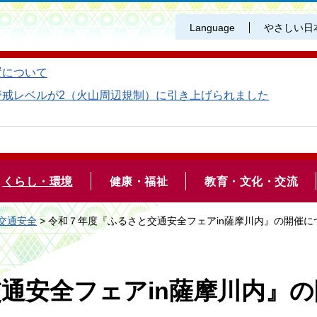
Language
やさしい日
置について
警戒レベルが2（火山周辺規制）に引き上げられました
くらし・環境
健康・福祉
教育・文化・交流
交通安全
> 令和７年度『ふるさと交通安全フェアin薩摩川内』の開催に
通安全フェアin薩摩川内』の