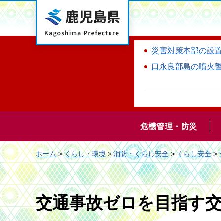
鹿児島県
災害対策本部の設
口永良部島の噴火
危機管理・防災
ホーム
>
くらし・環境
>
消防・くらし安全
>
くらし安全
>
交通事故ゼロを目指す