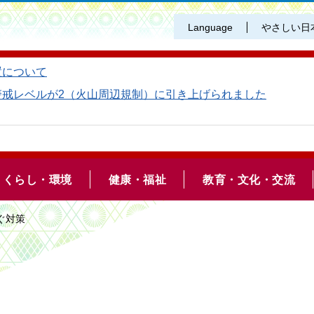
Language
やさしい日
置について
警戒レベルが2（火山周辺規制）に引き上げられました
くらし・環境
健康・福祉
教育・文化・交流
ぐ対策