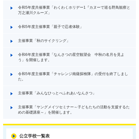
令和5年度共催事業「わくわくホリデー1『カヌーで巡る野鳥観察と
万之瀬川クルーズ」
令和5年度主催事業「親子で忍者体験」
主催事業「秋のサイクリング」
令和6年度主催事業「なんさつの星空観望会 中秋の名月を見よ
う」を開催します。
令和5年度主催事業「チャレンジ南薩探検隊」の受付を終了しまし
た。
主催事業「みんなひっとべふれあいなんさつ」
主催事業「ヤングメイツセミナー～子どもたちの活動を支援するた
めの基礎講座～」を開催します。
公立学校一覧表