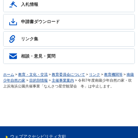
入札情報
申請書ダウンロード
リンク集
相談・意見・質問
ホーム
>
教育・文化・交流
>
教育委員会について
>
リンク
>
教育機関等
>
南薩
少年自然の家
>
目的別情報
>
主催事業案内
> 令和7年度南薩少年自然の家・吹
上浜海浜公園共催事業「なんさつ星空観望会 冬」は中止します。
ウェブアクセシビリティ方針