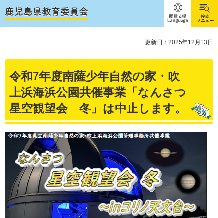
閲覧支
検索メ
援
ニュー
Language
更新日：2025年12月13日
令和7年度南薩少年自然の家・吹
上浜海浜公園共催事業「なんさつ
星空観望会 冬」は中止します。