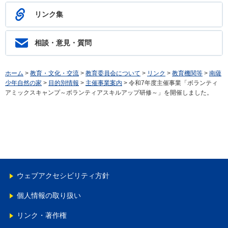
リンク集
相談・意見・質問
ホーム
>
教育・文化・交流
>
教育委員会について
>
リンク
>
教育機関等
>
南薩
少年自然の家
>
目的別情報
>
主催事業案内
> 令和7年度主催事業「ボランティ
アミックスキャンプ～ボランティアスキルアップ研修～」を開催しました。
ウェブアクセシビリティ方針
個人情報の取り扱い
リンク・著作権