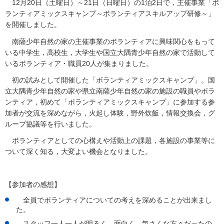
12月20日（土曜日）～21日（日曜日）の1泊2日で，主催事業「ボ
ランティアミックスキャンプ～ボランティアスキルアップ研修～」
を開催しました。
南
薩少年自然の家の主催事業のボランティアに興味関心をもって
いる中学生，高校生，大学生や国立大隅青少年自然の家で活動して
いるボランティア・職員20人が集まりました。
初の試みとして開催した「ボランティアミックスキャンプ」。国
立大隅青少年自然の家や県立南薩少年自然の家の施設の職員やボラ
ンティア，初めて「ボランティアミックスキャンプ」に参加する参
加者が交流を深めながら，火起し体験，野外炊飯，情報交換会，グ
ループ協議等を行いました。
ボランティアとしての心構えや活動上の課題，各施設の事業等に
ついて深く知る，大変よい機会となりました。
【参加者の感想】
全員でボランティアについての考えを深めることが出来まし
た。
スタッフ一人一人が明るく，面白く，気さくな方々だったの