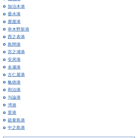
加治木港
垂水港
鹿屋港
串木野新港
西之表港
島間港
宮之浦港
安房港
名瀬港
古仁屋港
亀徳港
和泊港
与論港
湾港
里港
硫黄島港
中之島港