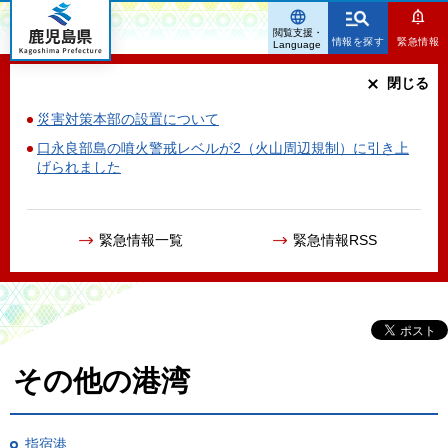
鹿児島県
閲覧支援・
情報を探す
緊急情報
Language
閉じる
災害対策本部の設置について
口永良部島の噴火警戒レベルが2（火山周辺規制）に引き上
げられました
緊急情報一覧
緊急情報RSS
その他の港湾
指宿港