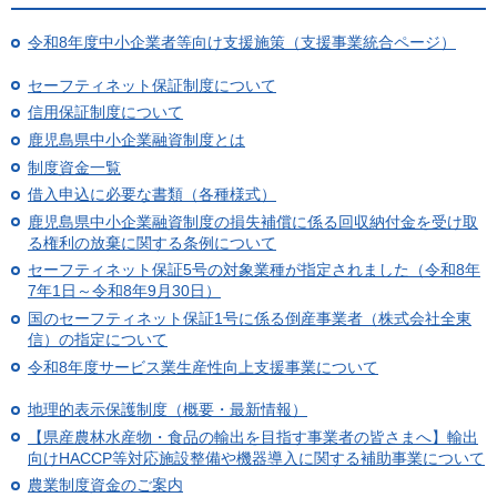
令和8年度中小企業者等向け支援施策（支援事業統合ページ）
セーフティネット保証制度について
信用保証制度について
鹿児島県中小企業融資制度とは
制度資金一覧
借入申込に必要な書類（各種様式）
鹿児島県中小企業融資制度の損失補償に係る回収納付金を受け取
る権利の放棄に関する条例について
セーフティネット保証5号の対象業種が指定されました（令和8年
7年1日～令和8年9月30日）
国のセーフティネット保証1号に係る倒産事業者（株式会社全東
信）の指定について
令和8年度サービス業生産性向上支援事業について
地理的表示保護制度（概要・最新情報）
【県産農林水産物・食品の輸出を目指す事業者の皆さまへ】輸出
向けHACCP等対応施設整備や機器導入に関する補助事業について
農業制度資金のご案内