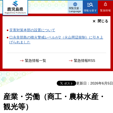
鹿児島県
閲覧支援・
情報を探す
緊急情報
Language
閉じる
災害対策本部の設置について
口永良部島の噴火警戒レベルが2（火山周辺規制）に引き上
げられました
緊急情報一覧
緊急情報RSS
更新日：2026年6月5日
産業・労働（商工・農林水産・
観光等）