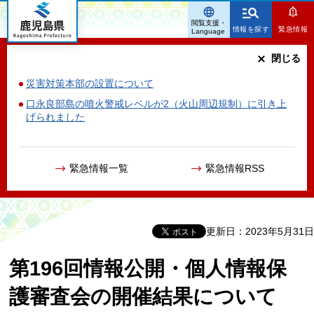
鹿児島県
閲覧支援・
情報を探す
緊急情報
Language
閉じる
災害対策本部の設置について
口永良部島の噴火警戒レベルが2（火山周辺規制）に引き上
げられました
緊急情報一覧
緊急情報RSS
更新日：2023年5月31日
第196回情報公開・個人情報保
護審査会の開催結果について