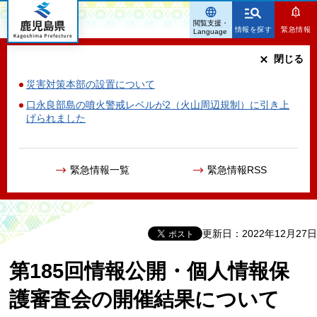
鹿児島県
閲覧支援・
情報を探す
緊急情報
Language
閉じる
災害対策本部の設置について
口永良部島の噴火警戒レベルが2（火山周辺規制）に引き上
げられました
緊急情報一覧
緊急情報RSS
更新日：2022年12月27日
第185回情報公開・個人情報保
護審査会の開催結果について