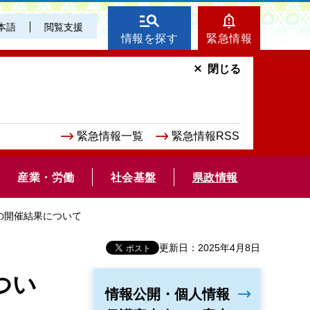
本語
閲覧支援
情報を探す
緊急情報
閉じる
緊急情報一覧
緊急情報RSS
産業・労働
社会基盤
県政情報
会の開催結果について
更新日：2025年4月8日
つい
情報公開・個人情報