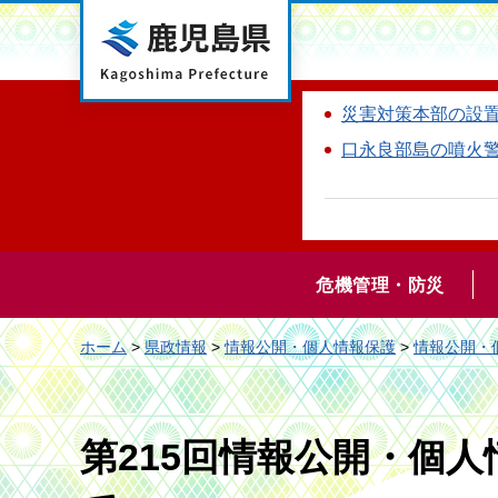
鹿児島県
災害対策本部の設
口永良部島の噴火
危機管理・防災
ホーム
>
県政情報
>
情報公開・個人情報保護
>
情報公開・
第215回情報公開・個