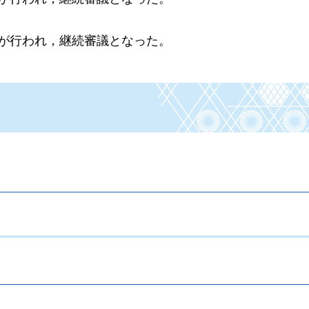
換が行われ，継続審議となった。
。