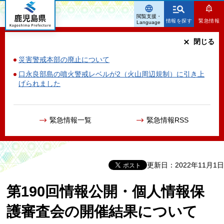
鹿児島県
閲覧支援・
情報を探す
緊急情報
Language
閉じる
災害警戒本部の廃止について
口永良部島の噴火警戒レベルが2（火山周辺規制）に引き上
げられました
緊急情報一覧
緊急情報RSS
更新日：2022年11月1日
第190回情報公開・個人情報保
護審査会の開催結果について