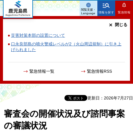
鹿児島県
閲覧支援・
情報を探す
緊急情報
Language
閉じる
災害対策本部の設置について
口永良部島の噴火警戒レベルが2（火山周辺規制）に引き上
げられました
緊急情報一覧
緊急情報RSS
更新日：2026年7月27日
審査会の開催状況及び諮問事案
の審議状況