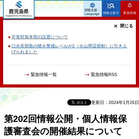
鹿児島県
閲覧支援・
情報を探す
緊急情報
Language
閉じる
災害対策本部の設置について
口永良部島の噴火警戒レベルが2（火山周辺規制）に引き上
げられました
緊急情報一覧
緊急情報RSS
更新日：2024年1月26日
第202回情報公開・個人情報保
護審査会の開催結果について