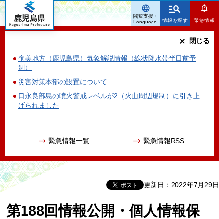
鹿児島県
閲覧支援・
情報を探す
緊急情報
Language
閉じる
奄美地方（鹿児島県）気象解説情報（線状降水帯半日前予
測）
災害対策本部の設置について
口永良部島の噴火警戒レベルが2（火山周辺規制）に引き上
げられました
緊急情報一覧
緊急情報RSS
更新日：2022年7月29日
第188回情報公開・個人情報保