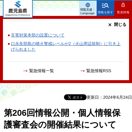
鹿児島県
閲覧支援・
情報を探す
緊急情報
Language
閉じる
災害対策本部の設置について
口永良部島の噴火警戒レベルが2（火山周辺規制）に引き上
げられました
緊急情報一覧
緊急情報RSS
更新日：2024年6月24日
第206回情報公開・個人情報保
護審査会の開催結果について