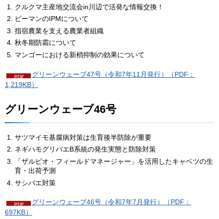
クルクマ主産地交流会in川辺で活発な情報交換！
ピーマンのIPMについて
指宿農業を支える農業者組織
秋冬期防霜について
マンゴーにおける新梢抑制の効果について
グリーンウェーブ47号（令和7年11月発行）（PDF：
1,219KB）
グリーンウェーブ46号
サツマイモ基腐病対策は生育後半防除が重要
ネギハモグリバエB系統の発生実態と防除対策
「ザルビオ・フィールドマネージャー」を活用したキャベツの生
育・出荷予測
サシバエ対策
グリーンウェーブ46号（令和7年7月発行）（PDF：
697KB）