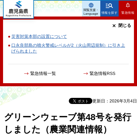
鹿児島県
閲覧支援・
情報を探す
緊急情報
Language
閉じる
災害対策本部の設置について
口永良部島の噴火警戒レベルが2（火山周辺規制）に引き上
げられました
緊急情報一覧
緊急情報RSS
更新日：2026年3月4日
グリーンウェーブ第48号を発行
しました（農業関連情報）