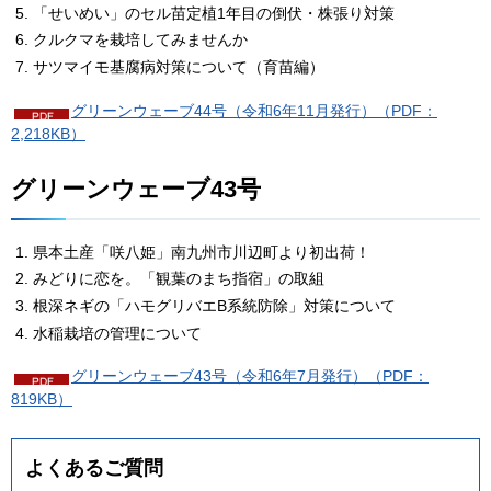
「せいめい」のセル苗定植1年目の倒伏・株張り対策
クルクマを栽培してみませんか
サツマイモ基腐病対策について（育苗編）
グリーンウェーブ44号（令和6年11月発行）（PDF：
2,218KB）
グリーンウェーブ43号
県本土産「咲八姫」南九州市川辺町より初出荷！
みどりに恋を。「観葉のまち指宿」の取組
根深ネギの「ハモグリバエB系統防除」対策について
水稲栽培の管理について
グリーンウェーブ43号（令和6年7月発行）（PDF：
819KB）
よくあるご質問