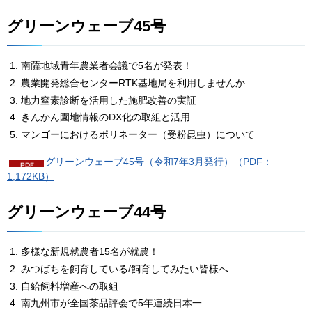
グリーンウェーブ45号
南薩地域青年農業者会議で5名が発表！
農業開発総合センターRTK基地局を利用しませんか
地力窒素診断を活用した施肥改善の実証
きんかん園地情報のDX化の取組と活用
マンゴーにおけるポリネーター（受粉昆虫）について
グリーンウェーブ45号（令和7年3月発行）（PDF：
1,172KB）
グリーンウェーブ44号
多様な新規就農者15名が就農！
みつばちを飼育している/飼育してみたい皆様へ
自給飼料増産への取組
南九州市が全国茶品評会で5年連続日本一