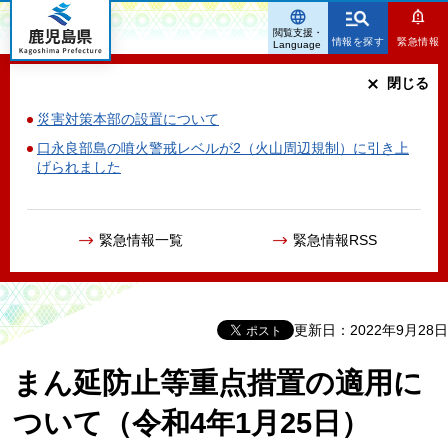
鹿児島県
閲覧支援・
情報を探す
緊急情報
Language
閉じる
災害対策本部の設置について
口永良部島の噴火警戒レベルが2（火山周辺規制）に引き上
げられました
緊急情報一覧
緊急情報RSS
更新日：2022年9月28日
まん延防止等重点措置の適用に
ついて（令和4年1月25日）