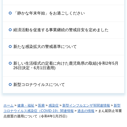
「静かな年末年始」をお過ごしください
経済活動を促進する事業継続の警戒目安を定めました
新たな感染拡大の警戒基準について
新しい生活様式の定着に向けた鹿児島県の取組(令和2年5月
26日決定・6月1日適用)
新型コロナウイルスについて
ホーム
>
健康・福祉
>
医療
>
感染症
>
新型インフルエンザ等関連情報
>
新型
コロナウイルス感染症（COVID-19）関連情報
>
過去の情報
> まん延防止等重
点措置の適用について（令和4年1月25日）