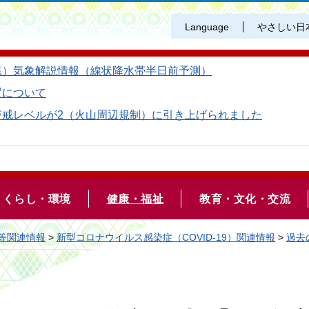
Language
やさしい日
県）気象解説情報（線状降水帯半日前予測）
置について
警戒レベルが2（火山周辺規制）に引き上げられました
くらし・環境
健康・福祉
教育・文化・交流
等関連情報
>
新型コロナウイルス感染症（COVID-19）関連情報
>
過去