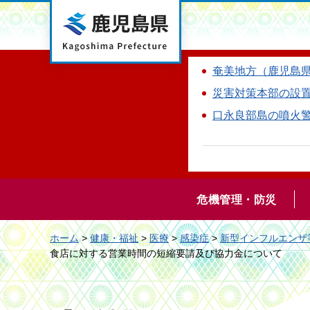
鹿児島県
奄美地方（鹿児島
災害対策本部の設
口永良部島の噴火
危機管理・防災
ホーム
>
健康・福祉
>
医療
>
感染症
>
新型インフルエンザ
食店に対する営業時間の短縮要請及び協力金について