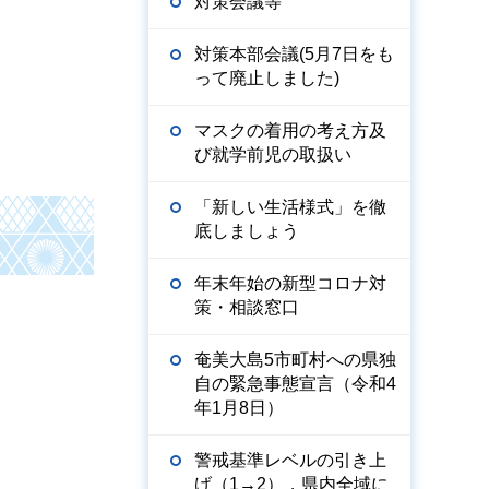
対策会議等
対策本部会議(5月7日をも
って廃止しました)
マスクの着用の考え方及
び就学前児の取扱い
「新しい生活様式」を徹
底しましょう
年末年始の新型コロナ対
策・相談窓口
奄美大島5市町村への県独
自の緊急事態宣言（令和4
年1月8日）
警戒基準レベルの引き上
げ（1→2），県内全域に