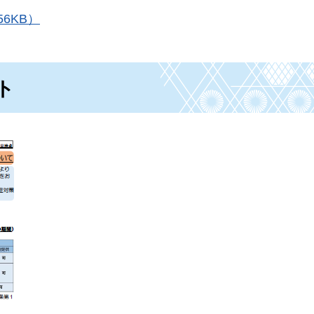
6KB）
ト