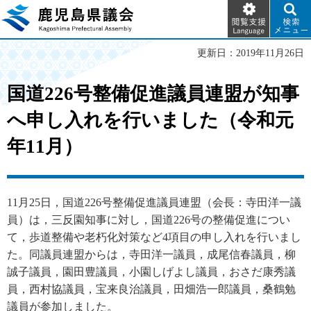
閲覧支
検索メ
鹿児島県議会
援
ニュー
Language
更新日：2019年11月26日
国道226号整備促進議員連盟が知事
へ申し入れを行いました（令和元
年11月）
11月25日，国道226号整備促進議員連盟（会長：寺田洋一議
員）は，三反園知事に対し，国道226号の整備促進につい
て，歩道整備や老朽化対策など4項目の申し入れを行いまし
た。同議員連盟からは，寺田洋一議員，成尾信春議員，柳
誠子議員，園田豊議員，小園しげよし議員，おさだ康秀議
員，西村協議員，宝来良治議員，田畑浩一郎議員，桑鶴勉
議員が参加しました。