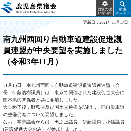
閲覧支
検索メ
鹿児島県議会
援
ニュー
Language
更新日：2021年11月17日
南九州西回り自動車道建設促進議
員連盟が中央要望を実施しました
（令和3年11月）
11月15日，南九州西回り自動車道建設促進議連連盟（会
長：伊藤浩樹議員）は，東京で開催された建設促進大会に
熊本県の関係者と共に参加しました。
大会終了後，財務省及び国土交通省を訪問し，同自動車道
の整備促進について要望しました。
なお，本県議会からは，田之上議長，伊藤議員，小幡議員
(建設促進大会のみ）が参加しました。