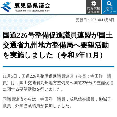
閲覧支
検索メ
鹿児島県議会
援
ニュー
Language
更新日：2021年11月8日
国道226号整備促進議員連盟が国土
交通省九州地方整備局へ要望活動
を実施しました（令和3年11月）
11月5日，国道226号整備促進議員連盟（会長：寺田洋一議
員）は，国土交通省九州地方整備局へ国道226号の整備促進
に関する要望活動を行いました。
同議員連盟からは，寺田洋一議員，成尾信春議員，柳誠子
議員，外薗勝蔵議員が参加しました。