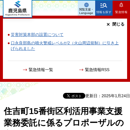
鹿児島県
閲覧支援・
情報を探す
緊急情報
Language
閉じる
災害対策本部の設置について
口永良部島の噴火警戒レベルが2（火山周辺規制）に引き上
げられました
緊急情報一覧
緊急情報RSS
更新日：2025年1月24日
住吉町15番街区利活用事業支援
業務委託に係るプロポーザルの