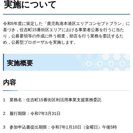
実施について
令和5年度に策定した「鹿児島港本港区エリアコンセプトプラン」に
基づき，住吉町15番街区エリアにおける事業者公募を行うに当た
り，公募要領等の作成に伴う精査，助言を行う業務を委託するた
め，公募型プロポーザルを実施します。
実施概要
内容
1
業
務名：住吉町15番街区利活用事業支援業務委託
2
履
行期限：令和7年3月31日
3
参
加申込書提出期限：令和7年1月10日（金曜日）午後5時