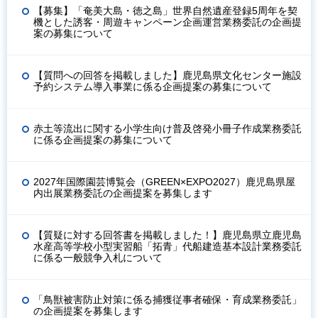
【募集】「奄美大島・徳之島」世界自然遺産登録5周年を契
機とした誘客・周遊キャンペーン企画運営業務委託の企画提
案の募集について
【質問への回答を掲載しました】鹿児島県文化センター施設
予約システム導入事業に係る企画提案の募集について
赤土等流出に関する小学生向け普及啓発小冊子作成業務委託
に係る企画提案の募集について
2027年国際園芸博覧会（GREEN×EXPO2027）鹿児島県屋
内出展業務委託の企画提案を募集します
【質疑に対する回答書を掲載しました！】鹿児島県立鹿児島
水産高等学校小型実習船「拓青」代船建造基本設計業務委託
に係る一般競争入札について
「鳥獣被害防止対策に係る捕獲従事者確保・育成業務委託」
の企画提案を募集します