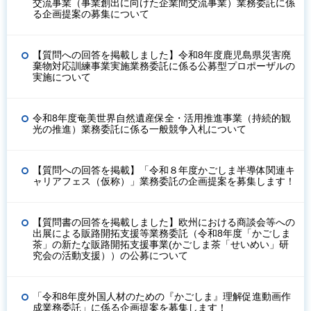
交流事業（事業創出に向けた企業間交流事業）業務委託に係
る企画提案の募集について
【質問への回答を掲載しました】令和8年度鹿児島県災害廃
棄物対応訓練事業実施業務委託に係る公募型プロポーザルの
実施について
令和8年度奄美世界自然遺産保全・活用推進事業（持続的観
光の推進）業務委託に係る一般競争入札について
【質問への回答を掲載】「令和８年度かごしま半導体関連キ
ャリアフェス（仮称）」業務委託の企画提案を募集します！
【質問書の回答を掲載しました】欧州における商談会等への
出展による販路開拓支援等業務委託（令和8年度「かごしま
茶」の新たな販路開拓支援事業(かごしま茶「せいめい」研
究会の活動支援））の公募について
「令和8年度外国人材のための『かごしま』理解促進動画作
成業務委託」に係る企画提案を募集します！