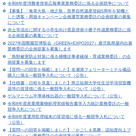
令和8年度消費者啓発広報事業業務委託に係る企画競争について
【募集】「奄美大島・徳之島」世界自然遺産登録5周年を契機と
した誘客・周遊キャンペーン企画運営業務委託の企画提案の募集
について
赤土等流出に関する小学生向け普及啓発小冊子作成業務委託に係
る企画提案の募集について
2027年国際園芸博覧会（GREEN×EXPO2027）鹿児島県屋内出展
業務委託の企画提案を募集します
「鳥獣被害防止対策に係る捕獲従事者確保・育成業務委託」の企
画提案を募集します
【質問への回答を掲載しました】名瀬港フェリーターミナル備品
購入に係る一般競争入札について（公告）
【仕様書・日程を見直しました】県立短期大学住生活学演習室機
器等の賃貸借に係る一般競争入札について（公告）
ゲルマニウム半導体検出器の一般競争入札について（公告）
令和8年度産業廃棄物処理実績報告書等入力統計業務委託の一般
競争入札について
令和8年度運用監理端末の賃貸借に係る一般競争入札について
（公告）
【質問への回答を掲載しました】「かごしま黒豚」認知度向上プ
ロモーション業務委託の企画提案の募集について