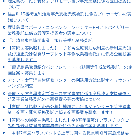
鹿児島の「推し食材」プロモーション事業業務に係る企画提案に
ついて
住吉町15番街区利活用事業支援業務委託に係るプロポーザルの実
施について
鹿児島県スポーツ・コンベンションセンターPFIアドバイザリー
業務委託に係る最優秀提案者の選定について
「台湾屏東県訪問事業」旅行等手配業務委託
【質問回答掲載しました】「子ども医療費助成制度の新制度周知
及び適正受診啓発リーフレット等作成業務委託」に係る企画提案
を募集します。
「鹿児島県職員紹介パンフレット・PR動画等作成業務委託」の企
画提案を募集します！
アジア・太平洋農村研修センターの利活用方法に関するサウンデ
ィング型調査
医療・ケア意思決定プロセス支援事業に係る意思決定支援研修・
普及事業業務委託の企画提案公募の実施について
【質問回答掲載・企画公募】地域におけるジェンダー平等推進事
業 企画・運営業務委託に係る企画提案を募集します！
【質問への回答を掲載しました】令和6年度海洋プラスチックご
み対策普及啓発事業業務委託に係る企画提案を募集します。
「令和7年度ハラスメント防止等に関する職員研修等実施業務委