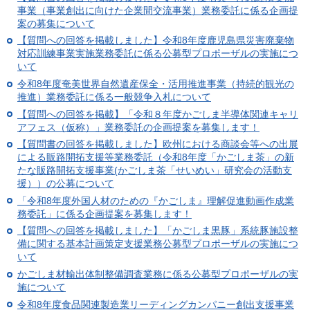
事業（事業創出に向けた企業間交流事業）業務委託に係る企画提
案の募集について
【質問への回答を掲載しました】令和8年度鹿児島県災害廃棄物
対応訓練事業実施業務委託に係る公募型プロポーザルの実施につ
いて
令和8年度奄美世界自然遺産保全・活用推進事業（持続的観光の
推進）業務委託に係る一般競争入札について
【質問への回答を掲載】「令和８年度かごしま半導体関連キャリ
アフェス（仮称）」業務委託の企画提案を募集します！
【質問書の回答を掲載しました】欧州における商談会等への出展
による販路開拓支援等業務委託（令和8年度「かごしま茶」の新
たな販路開拓支援事業(かごしま茶「せいめい」研究会の活動支
援））の公募について
「令和8年度外国人材のための『かごしま』理解促進動画作成業
務委託」に係る企画提案を募集します！
【質問への回答を掲載しました】「かごしま黒豚」系統豚施設整
備に関する基本計画策定支援業務公募型プロポーザルの実施につ
いて
かごしま材輸出体制整備調査業務に係る公募型プロポーザルの実
施について
令和8年度食品関連製造業リーディングカンパニー創出支援事業