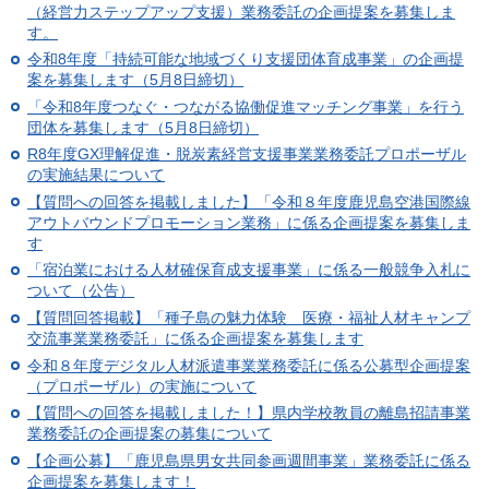
（経営力ステップアップ支援）業務委託の企画提案を募集しま
す。
令和8年度「持続可能な地域づくり支援団体育成事業」の企画提
案を募集します（5月8日締切）
「令和8年度つなぐ・つながる協働促進マッチング事業」を行う
団体を募集します（5月8日締切）
R8年度GX理解促進・脱炭素経営支援事業業務委託プロポーザル
の実施結果について
【質問への回答を掲載しました】「令和８年度鹿児島空港国際線
アウトバウンドプロモーション業務」に係る企画提案を募集しま
す
「宿泊業における人材確保育成支援事業」に係る一般競争入札に
ついて（公告）
【質問回答掲載】「種子島の魅力体験 医療・福祉人材キャンプ
交流事業業務委託」に係る企画提案を募集します
令和８年度デジタル人材派遣事業業務委託に係る公募型企画提案
（プロポーザル）の実施について
【質問への回答を掲載しました！】県内学校教員の離島招請事業
業務委託の企画提案の募集について
【企画公募】「鹿児島県男女共同参画週間事業」業務委託に係る
企画提案を募集します！