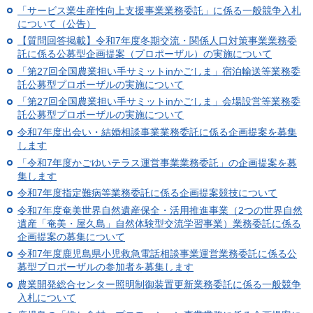
「サービス業生産性向上支援事業業務委託」に係る一般競争入札
について（公告）
【質問回答掲載】令和7年度冬期交流・関係人口対策事業業務委
託に係る公募型企画提案（プロポーザル）の実施について
「第27回全国農業担い手サミットinかごしま」宿泊輸送等業務委
託公募型プロポーザルの実施について
「第27回全国農業担い手サミットinかごしま」会場設営等業務委
託公募型プロポーザルの実施について
令和7年度出会い・結婚相談事業業務委託に係る企画提案を募集
します
「令和7年度かごゆいテラス運営事業業務委託」の企画提案を募
集します
令和7年度指定難病等業務委託に係る企画提案競技について
令和7年度奄美世界自然遺産保全・活用推進事業（2つの世界自然
遺産「奄美・屋久島」自然体験型交流学習事業）業務委託に係る
企画提案の募集について
令和7年度鹿児島県小児救急電話相談事業運営業務委託に係る公
募型プロポーザルの参加者を募集します
農業開発総合センター照明制御装置更新業務委託に係る一般競争
入札について