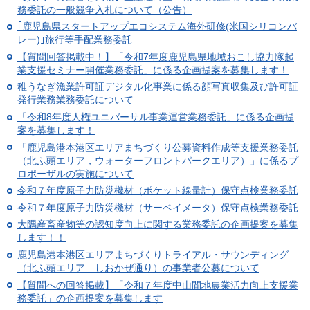
務委託の一般競争入札について（公告）
｢鹿児島県スタートアップエコシステム海外研修(米国シリコンバ
レー)｣旅行等手配業務委託
【質問回答掲載中！】「令和7年度鹿児島県地域おこし協力隊起
業支援セミナー開催業務委託」に係る企画提案を募集します！
稚うなぎ漁業許可証デジタル化事業に係る顔写真収集及び許可証
発行業務業務委託について
「令和8年度人権ユニバーサル事業運営業務委託」に係る企画提
案を募集します！
「鹿児島港本港区エリアまちづくり公募資料作成等支援業務委託
（北ふ頭エリア，ウォーターフロントパークエリア）」に係るプ
ロポーザルの実施について
令和７年度原子力防災機材（ポケット線量計）保守点検業務委託
令和７年度原子力防災機材（サーベイメータ）保守点検業務委託
大隅産畜産物等の認知度向上に関する業務委託の企画提案を募集
します！！
鹿児島港本港区エリアまちづくりトライアル・サウンディング
（北ふ頭エリア しおかぜ通り）の事業者公募について
【質問への回答掲載】「令和７年度中山間地農業活力向上支援業
務委託」の企画提案を募集します