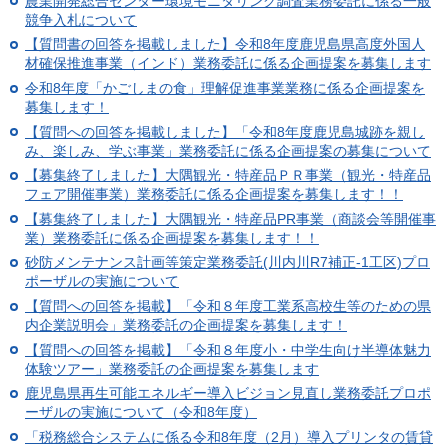
農業開発総合センター環境モニタリング調査業務委託に係る一般
競争入札について
【質問書の回答を掲載しました】令和8年度鹿児島県高度外国人
材確保推進事業（インド）業務委託に係る企画提案を募集します
令和8年度「かごしまの食」理解促進事業業務に係る企画提案を
募集します！
【質問への回答を掲載しました】「令和8年度鹿児島城跡を親し
み、楽しみ、学ぶ事業」業務委託に係る企画提案の募集について
【募集終了しました】大隅観光・特産品ＰＲ事業（観光・特産品
フェア開催事業）業務委託に係る企画提案を募集します！！
【募集終了しました】大隅観光・特産品PR事業（商談会等開催事
業）業務委託に係る企画提案を募集します！！
砂防メンテナンス計画等策定業務委託(川内川R7補正-1工区)プロ
ポーザルの実施について
【質問への回答を掲載】「令和８年度工業系高校生等のための県
内企業説明会」業務委託の企画提案を募集します！
【質問への回答を掲載】「令和８年度小・中学生向け半導体魅力
体験ツアー」業務委託の企画提案を募集します
鹿児島県再生可能エネルギー導入ビジョン見直し業務委託プロポ
ーザルの実施について（令和8年度）
「税務総合システムに係る令和8年度（2月）導入プリンタの賃貸