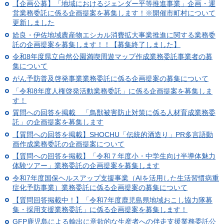
【企画公募】「地域におけるジェンダー平等推進事業」企画・運
営業務委託に係る企画提案を募集します！※開催市町村について
更新しました
姶良・伊佐地域農産物エシカル消費拡大事業推進に関する業務委
託の企画提案を募集します！！【募集終了しました】
令和8年度県立自然公園満喫周遊マップ作成業務委託事業者の募
集について
がん予防普及啓発事業業務委託に係る企画提案の募集について
「令和8年度人権啓発活動業務委託」に係る企画提案を募集しま
す！
質問への回答を掲載 「鳥獣被害防止対策に係る人材育成業務委
託」の企画提案を募集します
【質問への回答を掲載】SHOCHU「伝統的酒造り」PR多言語動
画作成業務委託の企画提案について
【質問への回答を掲載】「令和７年度小・中学生向け半導体魅力
体験ツアー」業務委託の企画提案を募集します
令和7年度国保ヘルスアップ支援事業（AIを活用した生活習慣病重
症化予防事業）業務委託に係る企画提案の募集について
【質問回答掲載中！】「令和7年度鹿児島県地域おこし協力隊募
集・採用支援業務委託」に係る企画提案を募集します！
GFP鹿児島による輸出に意欲的な生産者への伴走支援業務委託公