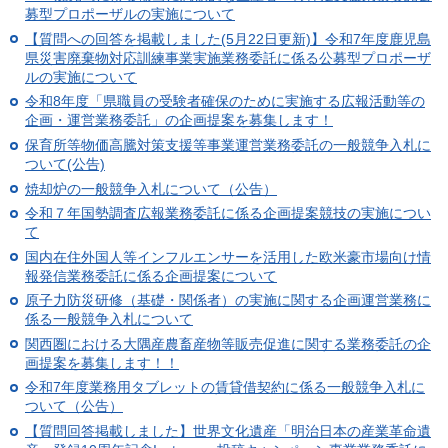
募型プロポーザルの実施について
【質問への回答を掲載しました(5月22日更新)】令和7年度鹿児島
県災害廃棄物対応訓練事業実施業務委託に係る公募型プロポーザ
ルの実施について
令和8年度「県職員の受験者確保のために実施する広報活動等の
企画・運営業務委託」の企画提案を募集します！
保育所等物価高騰対策支援等事業運営業務委託の一般競争入札に
ついて(公告)
焼却炉の一般競争入札について（公告）
令和７年国勢調査広報業務委託に係る企画提案競技の実施につい
て
国内在住外国人等インフルエンサーを活用した欧米豪市場向け情
報発信業務委託に係る企画提案について
原子力防災研修（基礎・関係者）の実施に関する企画運営業務に
係る一般競争入札について
関西圏における大隅産農畜産物等販売促進に関する業務委託の企
画提案を募集します！！
令和7年度業務用タブレットの賃貸借契約に係る一般競争入札に
ついて（公告）
【質問回答掲載しました】世界文化遺産「明治日本の産業革命遺