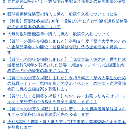
鹿児島県知事のインド渡航旅行手配等業務委託の企画提案の募集
について
眼球運動検査装置の購入に係る一般競争入札について（公告）
【募集】西郷隆盛生誕200年・没後150年に向けた観光誘客業務委
託の企画提案の募集について
大気監視測定機器等の購入に係る一般競争入札について
【質問への回答を掲載しました】令和８年度「県内大学生のため
の企業見学会」の開催・運営業務委託に係る企画提案を募集しま
す
【質問への回答を掲載しました】「奄美大島・徳之島」世界自然
遺産登録5周年を契機とした誘客・周遊キャンペーン企画運営業
務委託の企画提案の募集について
【質問への回答を掲載しました】令和８年度「県内大学生のため
の就職セミナー・県内企業との交流イベント」の開催・運営業務
委託に係る企画提案を募集します
【質問に対する回答を掲載！】おおすみ・お茶ったもんせプロジ
ェクト業務委託に係る企画提案を募集します！！
【質問への回答を掲載しました】若手・女性農業者農業経営スキ
ルアップ講座に係る業務委託先を公募します
令和8年度「農業・農大魅力アップPR事業」業務委託の企画提案
を募集します！