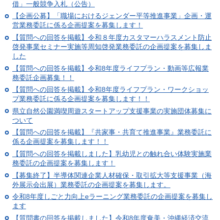
借」一般競争入札（公告）
【企画公募】「職場におけるジェンダー平等推進事業」企画・運
営業務委託に係る企画提案を募集します！
【質問への回答を掲載】令和８年度カスタマーハラスメント防止
啓発事業セミナー実施等周知啓発業務委託の企画提案を募集しま
した
【質問への回答を掲載】令和8年度ライフプラン・動画等広報業
務委託企画募集！！
【質問への回答を掲載】令和8年度ライフプラン・ワークショッ
プ業務委託に係る企画提案を募集します！！
県立自然公園満喫周遊スタートアップ支援事業の実施団体募集に
ついて
【質問への回答を掲載】『共家事・共育て推進事業』業務委託に
係る企画提案を募集します！！
【質問への回答を掲載しました】乳幼児との触れ合い体験実施業
務委託の企画提案を募集します！
【募集終了】半導体関連企業人材確保・取引拡大等支援事業（海
外展示会出展）業務委託の企画提案を募集します。
令和8年度しごと力向上eラーニング業務委託の企画提案を募集し
ます
【質問書の回答を掲載しました】令和8年度奄美・沖縄経済交流