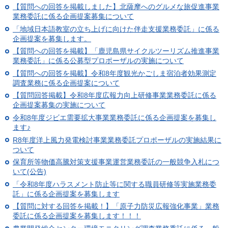
【質問への回答を掲載しました】北薩摩へのグルメな旅促進事業
業務委託に係る企画提案募集について
「地域日本語教室の立ち上げに向けた伴走支援業務委託」に係る
企画提案を募集します。
【質問への回答を掲載】「鹿児島県サイクルツーリズム推進事業
業務委託」に係る公募型プロポーザルの実施について
【質問への回答を掲載】令和8年度観光かごしま宿泊者効果測定
調査業務に係る企画提案について
【質問回答掲載】令和8年度広報力向上研修事業業務委託に係る
企画提案募集の実施について
令和8年度ジビエ需要拡大事業業務委託に係る企画提案を募集し
ます♪
R8年度洋上風力発電検討事業業務委託プロポーザルの実施結果に
ついて
保育所等物価高騰対策支援事業運営業務委託の一般競争入札につ
いて(公告)
「令和8年度ハラスメント防止等に関する職員研修等実施業務委
託」に係る企画提案を募集します
【質問に対する回答を掲載！】「原子力防災広報強化事業」業務
委託に係る企画提案を募集します！！！