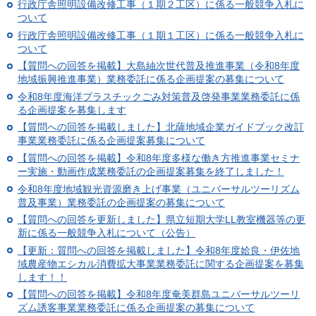
行政庁舎照明設備改修工事（１期２工区）に係る一般競争入札に
ついて
行政庁舎照明設備改修工事（１期１工区）に係る一般競争入札に
ついて
【質問への回答を掲載】大島紬次世代普及推進事業（令和8年度
地域振興推進事業）業務委託に係る企画提案の募集について
令和8年度海洋プラスチックごみ対策普及啓発事業業務委託に係
る企画提案を募集します
【質問への回答を掲載しました】北薩地域企業ガイドブック改訂
事業業務委託に係る企画提案募集について
【質問への回答を掲載】令和8年度多様な働き方推進事業セミナ
ー実施・動画作成業務委託の企画提案募集を終了しました！
令和8年度地域観光資源磨き上げ事業（ユニバーサルツーリズム
普及事業）業務委託の企画提案の募集について
【質問への回答を更新しました】県立短期大学LL教室機器等の更
新に係る一般競争入札について（公告）
【更新：質問への回答を掲載しました】令和8年度姶良・伊佐地
域農産物エシカル消費拡大事業業務委託に関する企画提案を募集
します！！
【質問への回答を掲載】令和8年度奄美群島ユニバーサルツーリ
ズム誘客事業業務委託に係る企画提案の募集について