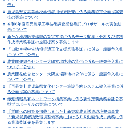
告）
鹿児島県立高等学校学習者用端末販売に係る業務協定企画提案競
技の実施について
令和8年度鹿児島県工事技術調査業務委託プロポザールの実施結
果について
新たな地域医療構想の策定支援に係るデータ収集・分析及び資料
作成等業務委託の企画提案を募集します
「自動車税申告情報等適正化支援業務委託」に係る一般競争入札
について（公告）
農業開発総合センター大隅支場跡地の貸付に係る一般競争入札に
ついて（公告）
農業開発総合センター大隅支場跡地の貸付に係る一般競争入札に
ついて（公告）
【再募集】鹿児島県文化センター施設予約システム導入事業に係
る企画提案の募集について
赤潮情報共有ネットワーク構築事業に係る要件定義業務委託公募
型プロポーザルの実施について
【質問への回答を掲載しました】新規就農者誘致環境整備事業
「新規就農者誘致環境整備事業におけるＰＲ動画作成」業務に係
る業務委託先を募集します