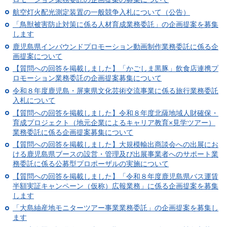
航空灯火配光測定装置の一般競争入札について（公告）
「鳥獣被害防止対策に係る人材育成業務委託」の企画提案を募集
します
鹿児島県インバウンドプロモーション動画制作業務委託に係る企
画提案について
【質問への回答を掲載しました】「かごしま黒豚」飲食店連携プ
ロモーション業務委託の企画提案募集について
令和８年度鹿児島・屏東県文化芸術交流事業に係る旅行業務委託
入札について
【質問への回答を掲載しました】令和８年度北薩地域人財確保・
育成プロジェクト（地元企業によるキャリア教育×見学ツアー）
業務委託に係る企画提案募集について
【質問への回答を掲載しました】大規模輸出商談会への出展にお
ける鹿児島県ブースの設営・管理及び出展事業者へのサポート業
務委託に係る公募型プロポーザルの実施について
【質問への回答を掲載しました】「令和８年度鹿児島県バス運賃
半額実証キャンペーン（仮称）広報業務」に係る企画提案を募集
します
「大島紬産地モニターツアー事業業務委託」の企画提案を募集し
ます