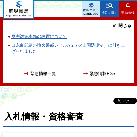
鹿児島県
閲覧支援・
情報を探す
緊急情報
Language
閉じる
災害対策本部の設置について
口永良部島の噴火警戒レベルが2（火山周辺規制）に引き上
げられました
緊急情報一覧
緊急情報RSS
入札情報・資格審査