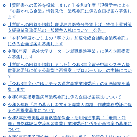
【質問書への回答を掲載しました】令和8年度「現役学生による
『心惹かれる企業』情報発信」業務委託に係る企画提案を募集し
ます
【質問への回答を掲載】鹿児島県医療分野賃上げ・物価上昇対策
支援事業業務委託の一般競争入札について（公告）
「令和8年度かごしまの「稼ぐ力」加速化総合補助金業務委託」
に係る企画提案を募集します
令和8年度「県外大学ＵＩターン就職促進事業」に係る企画提案
を募集します
【質問への回答を掲載しました】令和8年度電子申請システム提
供業務委託に係る公募型企画提案（プロポーザル）の実施につい
て
「令和8年度かごゆいテラス運営事業業務委託」の企画提案を募
集します
令和8年度指定難病等業務委託に係る企画提案競技について
令和８年度「島の暮らしを支える職業人図鑑」作成業務委託に係
る企画提案募集について
令和8年度奄美世界自然遺産保全・活用推進事業（「奄美・沖
縄」自然体験型交流学習事業）業務委託に係る企画提案の募集に
ついて
令和8年度電子契約サービスの提供に係る一般競争入札について