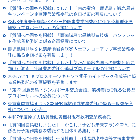
ポーザルの実施について
【質問への回答を掲載しました】「南の宝箱 鹿児島」観光周遊
キャンペーン企画運営業務委託の企画提案の募集について
令和8年度奄美群島バイヤー招聘事業業務委託に係る公募型企画
提案（プロポーザル）の実施について
【質問への回答を掲載】「薩南諸島の黒糖製造技術」パンフレッ
ト作成業務委託に係る企画提案について
鹿児島県世界文化遺産地域通訳案内士フォローアップ事業業務委
託に係る企画提案を募集します！
【質問への回答を掲載しました】新たな輸出先国への規制対応に
向けた調査・実証業務委託公募型プロポーザルの実施について
2026かごしまプロスポーツキャンプ電子ガイドブック作成等に係
る業務委託の企画提案を募集します！
「第22回鹿児島・シンガポール交流会議」業務委託に係る公募型
プロポーザルへの公募について
東京食肉市場まつり2025PR資材作成業務委託に係る一般競争入
札について（公告）
令和7年度原子力防災活動資機材現有数調査業務委託
【質問回答掲載しました】「かごしま子ども未来プラン2025」に
係る冊子製作業務を委託する団体を募集します
【質問への回答を掲載】生産性向上・職場環境整備等支援事業業