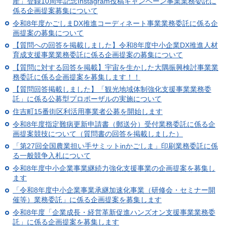
産」登録10周年記念Instagram投稿キャンペーン事業業務委託に
係る企画提案募集について
令和8年度かごしまDX推進コーディネート事業業務委託に係る企
画提案の募集について
【質問への回答を掲載しました】令和8年度中小企業DX推進人材
育成支援事業業務委託に係る企画提案の募集について
【質問に対する回答を掲載】宇宙を生かした大隅振興検討事業業
務委託に係る企画提案を募集します！！
【質問回答掲載しました】「観光地域体制強化支援事業業務委
託」に係る公募型プロポーザルの実施について
住吉町15番街区利活用事業者公募を開始します
令和8年度指定難病更新申請書（郵送分）受付業務委託に係る企
画提案競技について（質問書の回答を掲載しました）
「第27回全国農業担い手サミットinかごしま」印刷業務委託に係
る一般競争入札について
令和8年度中小企業事業継続力強化支援事業の企画提案を募集し
ます
「令和8年度中小企業事業承継加速化事業（研修会・セミナー開
催等）業務委託」に係る企画提案を募集します
令和8年度「企業成長・経営革新促進ハンズオン支援事業業務委
託」に係る企画提案を募集します