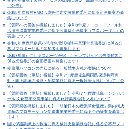
（公告）
令和8年度農村RMO形成等伴走支援業務委託に係る企画提案の募
集について
【質問への回答を掲載しました】令和8年度ノーコードツール利
活用推進事業業務委託に係る公募型企画提案（プロポーザル）の
実施について
令和8年度鹿児島県小児救急電話相談事業運営業務委託に係る公
募型プロポーザルの参加者を募集します
令和7年度かごしまスポーツ合宿・キャンプガイド広告周知等に
係る業務委託の企画提案を募集します！
校務用パソコンの売却に係る一般競争入札の実施について
【質疑回答（更新）掲載】令和7年度鹿児島県国民保護共同実
動・図上訓練の撮影・配信業務に係る一般競争入札について（公
告）
【質問回答（更新）掲載しました】令和７年度鹿児島・シンガポ
ール 文化芸術交流事業に係る旅行業務委託 入札について
【質問回答掲載しました】「明治日本の産業革命遺産」県内構成
資産のプロモーション促進事業業務委託に係る企画提案を募集し
ます！
国民保護訓練上の救援に係る検討支援業務委託に係る公募型プロ