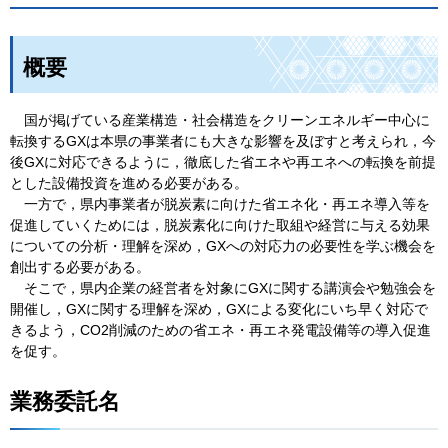
概要
国
が掲げている産業構造・社会構造をクリーンエネルギー中心に
転換するGXは本県の事業者にも大きな影響を及ぼすと考えられ，今
後GXに対応できるように，徹底した省エネや再エネへの転換を前提
とした設備投資を進める必要がある。
一
方で，県内事業者が脱炭素に向けた省エネ化・再エネ導入等を
促進していくためには，脱炭素化に向けた取組や経営に与える効果
についての分析・理解を深め，GXへの対応力の必要性を学ぶ機会を
創出する必要がある。
そ
こで，県内企業の経営者を対象にGXに関する講演会や勉強会を
開催し，GXに関する理解を深め，GXによる変化にいち早く対応で
きるよう，CO2削減のための省エネ・再エネ発電設備等の導入促進
を促す。
業務委託名