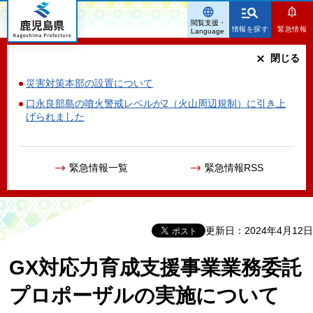
鹿児島県
閲覧支援・
情報を探す
緊急情報
Language
閉じる
災害対策本部の設置について
口永良部島の噴火警戒レベルが2（火山周辺規制）に引き上
げられました
緊急情報一覧
緊急情報RSS
更新日：2024年4月12日
GX対応力育成支援事業業務委託
プロポーザルの実施について